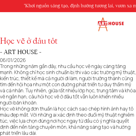
ART'S BLOG
h hướng tương lai, vươn xa mọi giới hạn."
Chia sẻ kiến thức
Học vẽ ở đâu tốt
Học vẽ ở đâu tốt
- ART HOUSE -
06/01/2026
Trong những năm gần đây, nhu cầu học vẽ ngày càng tăng
mạnh. Không chỉ học sinh chuẩn bị thi vào các trường mỹ thuật,
kiến trúc, thiết kế mà cả người đi làm, người trưởng thành cũng
tìm đến hội họa như một con đường phát triển tư duy thẩm mỹ
và cá nhân. Tuy nhiên, giữa rất nhiều lớp học, trung tâm và khóa
vẽ ngắn hạn, câu hỏi học vẽ ở đâu tốt vẫn luôn khiến nhiều
người băn khoăn.
Học vẽ không đơn thuần là học cách sao chép hình ảnh hay tô
màu đẹp mắt. Với những ai xác định theo đuổi mỹ thuật nghiêm
túc, việc lựa chọn đúng nơi học ngay từ đầu có ý nghĩa quyết
định đến nền tảng chuyên môn, khả năng sáng tạo và hướng
phát triển lâu dài.