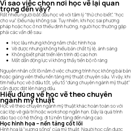
Vì sao việc chọn nơi học vẽ lại quan
trọng đến vậy?
Rất nhiều người bắt đầu học vẽ với tâm lý “thử cho biết”, “học
cho vui”. Điều này không sai. Tuy nhiên, khi học sai phương
pháp hoặc học ở nơi thiếu định hướng, người học thường gặp
phải các vấn đề sau:
Học lâu nhưng không nắm chắc hình họa
Vẽ được nhưng không hiểu bản chất tỷ lệ, ánh sáng
Không biết phát triển lên trình độ cao hơn
Mất dần động lực vì không thấy tiến bộ rõ ràng
Nguyên nhân cốt lõi nằm ở việc chương trình học không bài bản
hoặc giảng viên thiếu nền tảng mỹ thuật chuyên sâu. Vì vậy, khi
tìm hiểu học vẽ ở đâu tốt, yếu tố “đúng chuyên ngành mỹ thuật”
cần được đặt lên hàng đầu.
Hiểu đúng về học vẽ theo chuyên
ngành mỹ thuật
Học vẽ theo chuyên ngành mỹ thuật khác hoàn toàn so với
các lớp vẽ giải trí hoặc workshop ngắn hạn. Đây là quá trình
đào tạo có hệ thống, đi từ nền tảng đến nâng cao.
Học hình họa – nền tảng cốt lõi
Hình họa là “xương sống” của mỹ thuật. Người học cần được