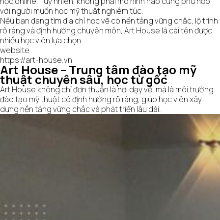
học online. Tuy nhiên, không phải mô hình nào cũng phù hợp
với người muốn học mỹ thuật nghiêm túc.
Nếu bạn đang tìm địa chỉ học vẽ có nền tảng vững chắc, lộ trình
rõ ràng và định hướng chuyên môn, Art House là cái tên được
nhiều học viên lựa chọn.
website
https://art-house.vn
Art House – Trung tâm đào tạo mỹ
thuật chuyên sâu, học từ gốc
Art House không chỉ đơn thuần là nơi dạy vẽ, mà là môi trường
đào tạo mỹ thuật có định hướng rõ ràng, giúp học viên xây
dựng nền tảng vững chắc và phát triển lâu dài.