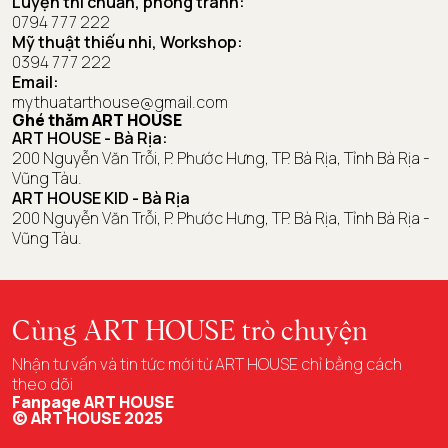
Luyện thi chuẩn, phòng tranh:
0794 777 222
Mỹ thuật thiếu nhi, Workshop:
0394 777 222
Email:
mythuatarthouse@gmail.com
Ghé thăm ART HOUSE
ART HOUSE - Bà Rịa:
200 Nguyễn Văn Trỗi, P. Phước Hưng, TP. Bà Rịa, Tỉnh Bà Rịa -
Vũng Tàu.
ART HOUSE KID - Bà Rịa
200 Nguyễn Văn Trỗi, P. Phước Hưng, TP. Bà Rịa, Tỉnh Bà Rịa -
Vũng Tàu.
Cùng
ART HOUSE
trò chuyện
Nhận tư vấn và tin tức mới từ ART HOUSE chỉ bằng cách
theo dõi
Fanpage ART HOUSE
© ART HOUSE 2025