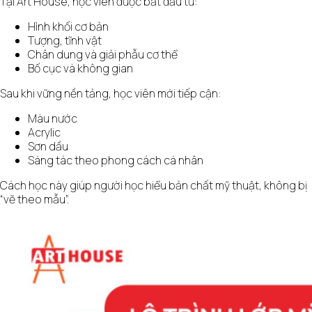
Tại Art House, học viên được bắt đầu từ:
Hình khối cơ bản
Tượng, tĩnh vật
Chân dung và giải phẫu cơ thể
Bố cục và không gian
Sau khi vững nền tảng, học viên mới tiếp cận:
Màu nước
Acrylic
Sơn dầu
Sáng tác theo phong cách cá nhân
Cách học này giúp người học hiểu bản chất mỹ thuật, không bị
“vẽ theo mẫu”.