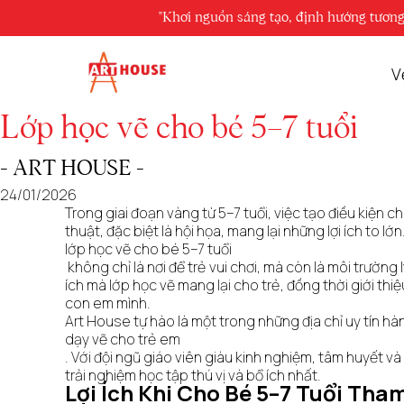
ART'S BLOG
"Khơi nguồn sáng tạo, định hướng tương lai, vươn xa mọi giới
Chia sẻ kiến thức
V
Lớp học vẽ cho bé 5–7 tuổi
Lớp học vẽ cho bé 5–7 tuổi
- ART HOUSE -
24/01/2026
Trong giai đoạn vàng từ 5–7 tuổi, việc tạo điều kiện c
thuật, đặc biệt là hội họa, mang lại những lợi ích to lớ
lớp học vẽ cho bé 5–7 tuổi
không chỉ là nơi để trẻ vui chơi, mà còn là môi trường
ích mà lớp học vẽ mang lại cho trẻ, đồng thời giới th
con em mình.
Art House tự hào là một trong những địa chỉ uy tín hà
dạy vẽ cho trẻ em
. Với đội ngũ giáo viên giàu kinh nghiệm, tâm huyết 
trải nghiệm học tập thú vị và bổ ích nhất.
Lợi Ích Khi Cho Bé 5–7 Tuổi Tha