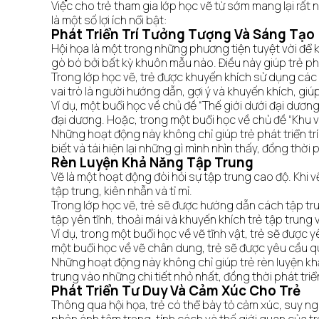
Việc cho trẻ tham gia lớp học vẽ từ sớm mang lại rất n
là một số lợi ích nổi bật:
Phát Triển Trí Tưởng Tượng Và Sáng Tạo
Hội họa là một trong những phương tiện tuyệt vời để k
gò bó bởi bất kỳ khuôn mẫu nào. Điều này giúp trẻ ph
Trong lớp học vẽ, trẻ được khuyến khích sử dụng các
vai trò là người hướng dẫn, gợi ý và khuyến khích, giúp
Ví dụ, một buổi học về chủ đề “Thế giới dưới đại dươn
đại dương. Hoặc, trong một buổi học về chủ đề “Khu vư
Những hoạt động này không chỉ giúp trẻ phát triển tr
biết và tái hiện lại những gì mình nhìn thấy, đồng thờ
Rèn Luyện Khả Năng Tập Trung
Vẽ là một hoạt động đòi hỏi sự tập trung cao độ. Khi v
tập trung, kiên nhẫn và tỉ mỉ.
Trong lớp học vẽ, trẻ sẽ được hướng dẫn cách tập tr
tập yên tĩnh, thoải mái và khuyến khích trẻ tập trung 
Ví dụ, trong một buổi học về vẽ tĩnh vật, trẻ sẽ được
một buổi học về vẽ chân dung, trẻ sẽ được yêu cầu qu
Những hoạt động này không chỉ giúp trẻ rèn luyện khả
trung vào những chi tiết nhỏ nhất, đồng thời phát triể
Phát Triển Tư Duy Và Cảm Xúc Cho Trẻ
Thông qua hội họa, trẻ có thể bày tỏ cảm xúc, suy ng