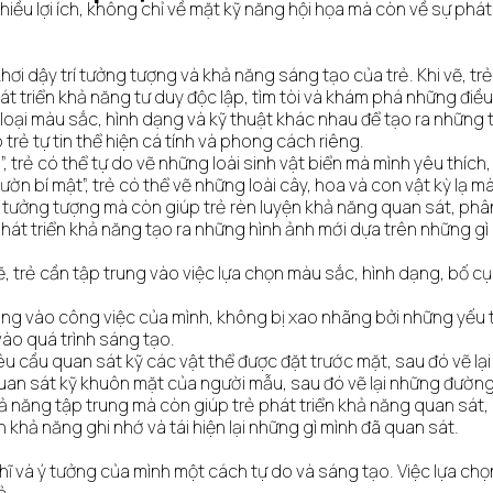
hiều lợi ích, không chỉ về mặt kỹ năng hội họa mà còn về sự phát t
hơi dậy trí tưởng tượng và khả năng sáng tạo của trẻ. Khi vẽ, tr
át triển khả năng tư duy độc lập, tìm tòi và khám phá những điề
 loại màu sắc, hình dạng và kỹ thuật khác nhau để tạo ra những
 trẻ tự tin thể hiện cá tính và phong cách riêng.
g”, trẻ có thể tự do vẽ những loài sinh vật biển mà mình yêu thíc
ờn bí mật”, trẻ có thể vẽ những loài cây, hoa và con vật kỳ lạ m
í tưởng tượng mà còn giúp trẻ rèn luyện khả năng quan sát, phân
i phát triển khả năng tạo ra những hình ảnh mới dựa trên những gì 
ẽ, trẻ cần tập trung vào việc lựa chọn màu sắc, hình dạng, bố cụ
ung vào công việc của mình, không bị xao nhãng bởi những yếu t
vào quá trình sáng tạo.
 yêu cầu quan sát kỹ các vật thể được đặt trước mặt, sau đó vẽ l
an sát kỹ khuôn mặt của người mẫu, sau đó vẽ lại những đường 
 năng tập trung mà còn giúp trẻ phát triển khả năng quan sát, p
n khả năng ghi nhớ và tái hiện lại những gì mình đã quan sát.
hĩ và ý tưởng của mình một cách tự do và sáng tạo. Việc lựa ch