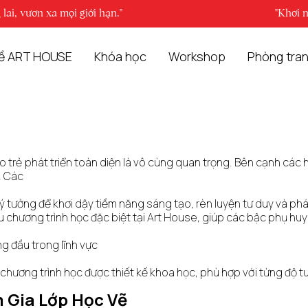
 hạn."
"Khơi nguồn sáng tạo, định 
ề ART HOUSE
Khóa học
Workshop
Phòng tra
ho trẻ phát triển toàn diện là vô cùng quan trọng. Bên cạnh các h
n. Các
 lý tưởng để khơi dậy tiềm năng sáng tạo, rèn luyện tư duy và phát
iệu chương trình học đặc biệt tại Art House, giúp các bậc phụ hu
ng đầu trong lĩnh vực
và chương trình học được thiết kế khoa học, phù hợp với từng đ
m Gia Lớp Học Vẽ