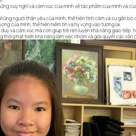
ẻ.
những suy nghĩ và cảm xúc của mình về tác phẩm của mình và của
vẽ những người thân yêu của mình, thể hiện tình cảm và sự gắn bó 
ọng của mình, thể hiện niềm tin và hy vọng vào tương lai.
 duy và cảm xúc mà còn giúp trẻ rèn luyện khả năng giao tiếp, h
g thời phát triển khả năng làm việc nhóm và giải quyết các vấn 