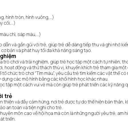
, hình tròn, hình vuông,…)
y cối,…)
 màu chì, sáp màu,…)
dẫn và gần gũi với trẻ, giúp trẻ dễ dàng tiếp thu và ghi nhớ kiến
 cơ bản và phát huy tối đa khả năng sáng tạo.
 nghiệm
ò chơi và trải nghiệm, giúp trẻ học tập một cách tự nhiên, thoải
hơi, hoạt động và thử thách thú vị, khuyến khích trẻ tham gia một
ể tổ chức trò chơi “Tìm màu”, yêu cầu trẻ tìm kiếm các vật thể 
xây dựng các mô hình bằng các khối hình học khác nhau.
c tập một cách vui vẻ mà còn giúp trẻ phát triển các kỹ năng qu
i trẻ
n thiện và đầy cảm hứng, nơi trẻ được tự do thể hiện bản thân, 
bảo an toàn và tiện nghi cho trẻ.
chuyên môn cao về hội họa mà còn là những người yêu trẻ, am hi
át triển.