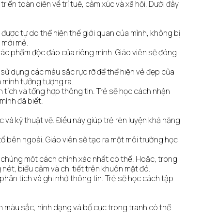
riển toàn diện về trí tuệ, cảm xúc và xã hội. Dưới đây
ẻ được tự do thể hiện thế giới quan của mình, không bị
u mới mẻ.
 tác phẩm độc đáo của riêng mình. Giáo viên sẽ đóng
h, sử dụng các màu sắc rực rỡ để thể hiện vẻ đẹp của
à mình tưởng tượng ra.
 tích và tổng hợp thông tin. Trẻ sẽ học cách nhận
mình đã biết.
c và kỹ thuật vẽ. Điều này giúp trẻ rèn luyện khả năng
ố bên ngoài. Giáo viên sẽ tạo ra một môi trường học
ại chúng một cách chính xác nhất có thể. Hoặc, trong
nét, biểu cảm và chi tiết trên khuôn mặt đó.
hân tích và ghi nhớ thông tin. Trẻ sẽ học cách tập
ọn màu sắc, hình dạng và bố cục trong tranh có thể