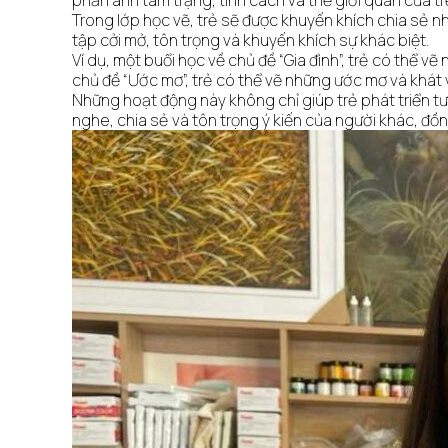
phản ánh tâm trạng, tính cách và thế giới quan của tr
Trong lớp học vẽ, trẻ sẽ được khuyến khích chia sẻ 
tập cởi mở, tôn trọng và khuyến khích sự khác biệt.
Ví dụ, một buổi học về chủ đề “Gia đình”, trẻ có thể 
chủ đề “Ước mơ”, trẻ có thể vẽ những ước mơ và khát v
Những hoạt động này không chỉ giúp trẻ phát triển tư
nghe, chia sẻ và tôn trọng ý kiến của người khác, đồn