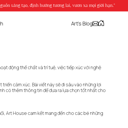
hướng tương lai, vươn xa mọi giới hạn."
nh
Art's Blog
oạt động thể chất và trí tuệ, việc tiếp xúc với nghệ
 triển cảm xúc. Bài viết này sẽ đi sâu vào những lợi
ynh có thêm thông tin để đưa ra lựa chọn tốt nhất cho
ộ tuổi, Art House cam kết mang đến cho các bé những