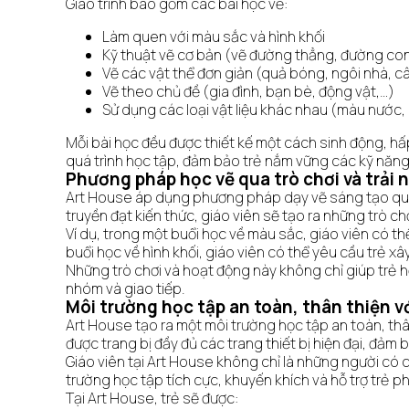
Giáo trình bao gồm các bài học về:
Làm quen với màu sắc và hình khối
Kỹ thuật vẽ cơ bản (vẽ đường thẳng, đường cong
Vẽ các vật thể đơn giản (quả bóng, ngôi nhà, câ
Vẽ theo chủ đề (gia đình, bạn bè, động vật,…)
Sử dụng các loại vật liệu khác nhau (màu nước,
Mỗi bài học đều được thiết kế một cách sinh động, hấp 
quá trình học tập, đảm bảo trẻ nắm vững các kỹ năng
Phương pháp học vẽ qua trò chơi và trải
Art House áp dụng phương pháp dạy vẽ sáng tạo qua tr
truyền đạt kiến thức, giáo viên sẽ tạo ra những trò c
Ví dụ, trong một buổi học về màu sắc, giáo viên có th
buổi học về hình khối, giáo viên có thể yêu cầu trẻ 
Những trò chơi và hoạt động này không chỉ giúp trẻ họ
nhóm và giao tiếp.
Môi trường học tập an toàn, thân thiện vớ
Art House tạo ra một môi trường học tập an toàn, thâ
được trang bị đầy đủ các trang thiết bị hiện đại, đảm 
Giáo viên tại Art House không chỉ là những người có 
trường học tập tích cực, khuyến khích và hỗ trợ trẻ ph
Tại Art House, trẻ sẽ được: